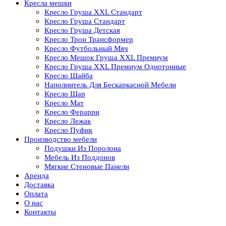
Кресла мешки
Кресло Груша XXL Стандарт
Кресло Груша Cтандарт
Кресло Груша Детская
Кресло Трон Трансформер
Кресло Футбольный Мяч
Кресло Мешок Груша XXL Премиум
Кресло Груша XXL Премиум Однотонные
Кресло Шайба
Наполнитель Для Бескаркасной Мебели
Кресло Шар
Кресло Мат
Кресло Ферарри
Кресло Лежак
Кресло Пуфик
Производство мебели
Подушки Из Поролона
Мебель Из Поддонов
Мягкие Стеновые Панели
Аренда
Доставка
Оплата
О нас
Контакты