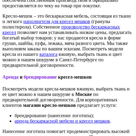
обеспечена собственным производством и официально
предоставляется по чеку на товар при покупке.
Кресло-мешок – это бескаркасная мебель, состоящая из ткани
и легкого
наполнителя для кресел мешков
(гранулы
полистирола). Собственное
производство бескаркасных
кресел
позволяет нам устанавливать низкие цены, предлагать
богатый выбор товаров: у нас продаются кресла в форме
груши, шайбы, пуфа, лежака, мяча разного цвета. Мы также
выполняем заказы по вашим эскизам. Посмотреть модели
кресла из нашего
каталога
вживую, выбрать ткань и цвет
можно в нашем шоуруме в Санкт-Петербурге по
предварительной договоренности.
Аренда
и
брендирование
кресел-мешков
Посмотреть модели кресла-мешков вживую, выбрать ткань и
ее цвет можно в нашем шоуруме в
Москве
по
предварительной договоренности. Для корпоративных
клиентов
магазин кресло-мешков
предлагает услуги:
брендирование (нанесение логотипа);
аренда бескаркасной мебели и кресел мешков
.
Нанесение логотипа помогает продемонстрировать высокий