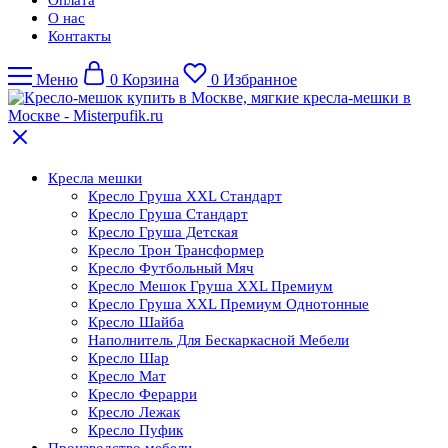
О нас
Контакты
Меню
0
Корзина
0
Избранное
Кресла мешки
Кресло Груша XXL Стандарт
Кресло Груша Cтандарт
Кресло Груша Детская
Кресло Трон Трансформер
Кресло Футбольный Мяч
Кресло Мешок Груша XXL Премиум
Кресло Груша XXL Премиум Однотонные
Кресло Шайба
Наполнитель Для Бескаркасной Мебели
Кресло Шар
Кресло Мат
Кресло Ферарри
Кресло Лежак
Кресло Пуфик
Производство мебели