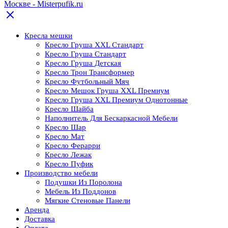
Кресла мешки
Кресло Груша XXL Стандарт
Кресло Груша Cтандарт
Кресло Груша Детская
Кресло Трон Трансформер
Кресло Футбольный Мяч
Кресло Мешок Груша XXL Премиум
Кресло Груша XXL Премиум Однотонные
Кресло Шайба
Наполнитель Для Бескаркасной Мебели
Кресло Шар
Кресло Мат
Кресло Ферарри
Кресло Лежак
Кресло Пуфик
Производство мебели
Подушки Из Поролона
Мебель Из Поддонов
Мягкие Стеновые Панели
Аренда
Доставка
Оплата