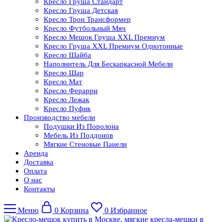
Кресло Груша Cтандарт
Кресло Груша Детская
Кресло Трон Трансформер
Кресло Футбольный Мяч
Кресло Мешок Груша XXL Премиум
Кресло Груша XXL Премиум Однотонные
Кресло Шайба
Наполнитель Для Бескаркасной Мебели
Кресло Шар
Кресло Мат
Кресло Ферарри
Кресло Лежак
Кресло Пуфик
Производство мебели
Подушки Из Поролона
Мебель Из Поддонов
Мягкие Стеновые Панели
Аренда
Доставка
Оплата
О нас
Контакты
Меню
0
Корзина
0
Избранное