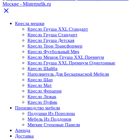
Кресла мешки
Кресло Груша XXL Стандарт
Кресло Груша Cтандарт
Кресло Груша Детская
Кресло Трон Трансформер
Кресло Футбольный Мяч
Кресло Мешок Груша XXL Премиум
Кресло Груша XXL Премиум Однотонные
Кресло Шайба
Наполнитель Для Бескаркасной Мебели
Кресло Шар
Кресло Мат
Кресло Ферарри
Кресло Лежак
Кресло Пуфик
Производство мебели
Подушки Из Поролона
Мебель Из Поддонов
Мягкие Стеновые Панели
Аренда
Доставка