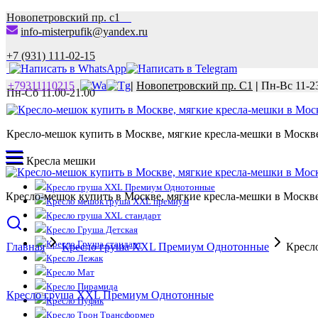
Новопетровский пр. с1
info-misterpufik@yandex.ru
+7 (931) 111-02-15
+79311110215
|
Новопетровский пр. С1
|
Пн-Вс 11-2
Пн-Сб 11.00-21.00
Кресло-мешок купить в Москве, мягкие кресла-мешки в Москве 
Кресла мешки
Кресло груша XXL Премиум Однотонные
Кресло-мешок купить в Москве, мягкие кресла-мешки в Москве 
Кресло мешок груша XXL премиум
Кресло груша XXL стандарт
Кресло Груша Детская
Кресло Груша стандарт
Главная
Кресло груша XXL Премиум Однотонные
Кресл
Кресло Лежак
Кресло Мат
Кресло Пирамида
Кресло груша XXL Премиум Однотонные
Кресло Пуфик
Кресло Трон Трансформер