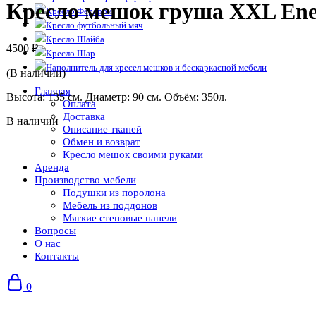
Кресло мешок груша XXL Ene
Кресло Ферарри
Кресло футбольный мяч
Кресло Шайба
4500
₽
Кресло Шар
Наполнитель для кресел мешков и бескаркасной мебели
(В наличии)
Главная
Высота: 135 см. Диаметр: 90 см. Объём: 350л.
Оплата
Доставка
В наличии
Описание тканей
Обмен и возврат
Кресло мешок своими руками
Аренда
Производство мебели
Подушки из поролона
Мебель из поддонов
Мягкие стеновые панели
Вопросы
О нас
Контакты
0