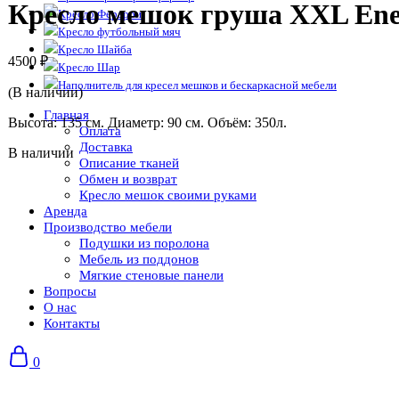
Кресло мешок груша XXL Ene
Кресло Ферарри
Кресло футбольный мяч
Кресло Шайба
4500
₽
Кресло Шар
Наполнитель для кресел мешков и бескаркасной мебели
(В наличии)
Главная
Высота: 135 см. Диаметр: 90 см. Объём: 350л.
Оплата
Доставка
В наличии
Описание тканей
Обмен и возврат
Кресло мешок своими руками
Аренда
Производство мебели
Подушки из поролона
Мебель из поддонов
Мягкие стеновые панели
Вопросы
О нас
Контакты
0