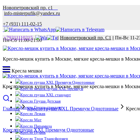
Новопетровский пр. с1
info-misterpufik@yandex.ru
+7 (931) 111-02-15
+79311110215
|
Новопетровский пр. С1
|
Пн-Вс 11-2
Пн-Сб 11.00-21.00
Кресло-мешок купить в Москве, мягкие кресла-мешки в Москве 
Кресла мешки
Кресло груша XXL Премиум Однотонные
Кресло-мешок купить в Москве, мягкие кресла-мешки в Москве 
Кресло мешок груша XXL премиум
Кресло груша XXL стандарт
Кресло Груша Детская
Кресло Груша стандарт
Главная
Кресло груша XXL Премиум Однотонные
Кресл
Кресло Лежак
Кресло Мат
Кресло Пирамида
Кресло груша XXL Премиум Однотонные
Кресло Пуфик
Кресло Трон Трансформер