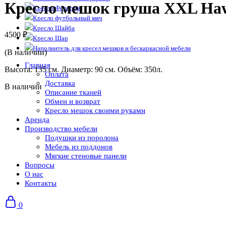
Кресло мешок груша XXL Haw
Кресло Ферарри
Кресло футбольный мяч
Кресло Шайба
4500
₽
Кресло Шар
Наполнитель для кресел мешков и бескаркасной мебели
(В наличии)
Главная
Высота: 135 см. Диаметр: 90 см. Объём: 350л.
Оплата
Доставка
В наличии
Описание тканей
Обмен и возврат
Кресло мешок своими руками
Аренда
Производство мебели
Подушки из поролона
Мебель из поддонов
Мягкие стеновые панели
Вопросы
О нас
Контакты
0