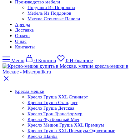
Производство мебели
Подушки Из Поролона
Мебель Из Поддонов
Мягкие Стеновые Панели
Аренда
Доставка
Оплата
О нас
Контакты
Меню
0
Корзина
0
Избранное
Кресла мешки
Кресло Груша XXL Стандарт
Кресло Груша Cтандарт
Кресло Груша Детская
Кресло Трон Трансформер
Кресло Футбольный Мяч
Кресло Мешок Груша XXL Премиум
Кресло Груша XXL Премиум Однотонные
Кресло Шайба