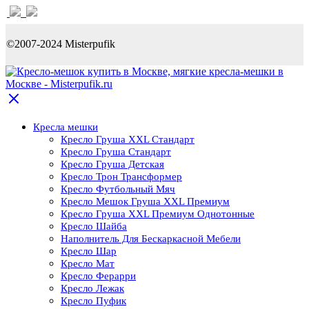
©2007-2024 Misterpufik
Кресла мешки
Кресло Груша XXL Стандарт
Кресло Груша Cтандарт
Кресло Груша Детская
Кресло Трон Трансформер
Кресло Футбольный Мяч
Кресло Мешок Груша XXL Премиум
Кресло Груша XXL Премиум Однотонные
Кресло Шайба
Наполнитель Для Бескаркасной Мебели
Кресло Шар
Кресло Мат
Кресло Ферарри
Кресло Лежак
Кресло Пуфик