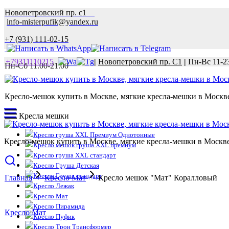
Новопетровский пр. с1
info-misterpufik@yandex.ru
+7 (931) 111-02-15
+79311110215
|
Новопетровский пр. С1
|
Пн-Вс 11-2
Пн-Сб 11.00-21.00
Кресло-мешок купить в Москве, мягкие кресла-мешки в Москве 
Кресла мешки
Кресло груша XXL Премиум Однотонные
Кресло-мешок купить в Москве, мягкие кресла-мешки в Москве 
Кресло мешок груша XXL премиум
Кресло груша XXL стандарт
Кресло Груша Детская
Кресло Груша стандарт
Главная
Кресло Мат
Кресло мешок "Мат" Коралловый
Кресло Лежак
Кресло Мат
Кресло Пирамида
Кресло Мат
Кресло Пуфик
Кресло Трон Трансформер