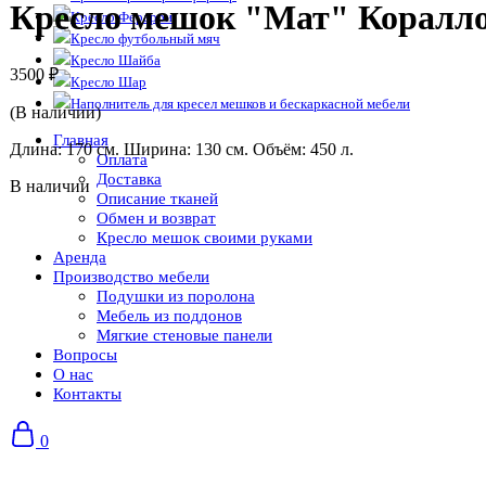
Кресло мешок "Мат" Коралл
Кресло Ферарри
Кресло футбольный мяч
Кресло Шайба
3500
₽
Кресло Шар
Наполнитель для кресел мешков и бескаркасной мебели
(В наличии)
Главная
Длина: 170 см. Ширина: 130 см. Объём: 450 л.
Оплата
Доставка
В наличии
Описание тканей
Обмен и возврат
Кресло мешок своими руками
Аренда
Производство мебели
Подушки из поролона
Мебель из поддонов
Мягкие стеновые панели
Вопросы
О нас
Контакты
0