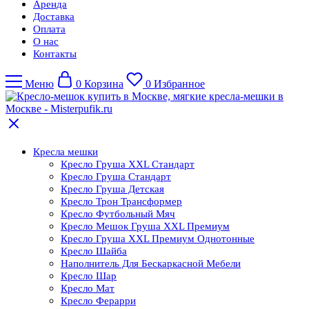
Аренда
Доставка
Оплата
О нас
Контакты
Меню
0
Корзина
0
Избранное
Кресла мешки
Кресло Груша XXL Стандарт
Кресло Груша Cтандарт
Кресло Груша Детская
Кресло Трон Трансформер
Кресло Футбольный Мяч
Кресло Мешок Груша XXL Премиум
Кресло Груша XXL Премиум Однотонные
Кресло Шайба
Наполнитель Для Бескаркасной Мебели
Кресло Шар
Кресло Мат
Кресло Ферарри