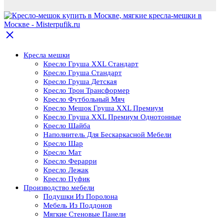
Кресла мешки
Кресло Груша XXL Стандарт
Кресло Груша Cтандарт
Кресло Груша Детская
Кресло Трон Трансформер
Кресло Футбольный Мяч
Кресло Мешок Груша XXL Премиум
Кресло Груша XXL Премиум Однотонные
Кресло Шайба
Наполнитель Для Бескаркасной Мебели
Кресло Шар
Кресло Мат
Кресло Ферарри
Кресло Лежак
Кресло Пуфик
Производство мебели
Подушки Из Поролона
Мебель Из Поддонов
Мягкие Стеновые Панели