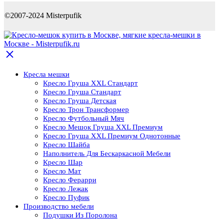
©2007-2024 Misterpufik
Кресла мешки
Кресло Груша XXL Стандарт
Кресло Груша Cтандарт
Кресло Груша Детская
Кресло Трон Трансформер
Кресло Футбольный Мяч
Кресло Мешок Груша XXL Премиум
Кресло Груша XXL Премиум Однотонные
Кресло Шайба
Наполнитель Для Бескаркасной Мебели
Кресло Шар
Кресло Мат
Кресло Ферарри
Кресло Лежак
Кресло Пуфик
Производство мебели
Подушки Из Поролона