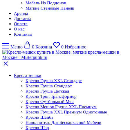
Мебель Из Поддонов
Мягкие Стеновые Панели
Аренда
Доставка
Оплата
О нас
Контакты
Меню
0
Корзина
0
Избранное
Кресла мешки
Кресло Груша XXL Стандарт
Кресло Груша Cтандарт
Кресло Груша Детская
Кресло Трон Трансформер
Кресло Футбольный Мяч
Кресло Мешок Груша XXL Премиум
Кресло Груша XXL Премиум Однотонные
Кресло Шайба
Наполнитель Для Бескаркасной Мебели
Кресло Шар