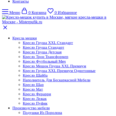
Контакты
Меню
0
Корзина
0
Избранное
Кресла мешки
Кресло Груша XXL Стандарт
Кресло Груша Cтандарт
Кресло Груша Детская
Кресло Трон Трансформер
Кресло Футбольный Мяч
Кресло Мешок Груша XXL Премиум
Кресло Груша XXL Премиум Однотонные
Кресло Шайба
Наполнитель Для Бескаркасной Мебели
Кресло Шар
Кресло Мат
Кресло Ферарри
Кресло Лежак
Кресло Пуфик
Производство мебели
Подушки Из Поролона