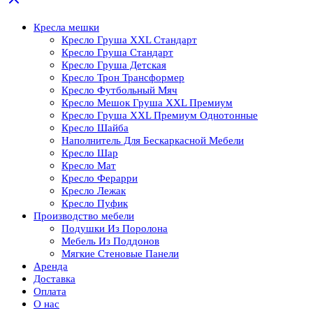
Кресла мешки
Кресло Груша XXL Стандарт
Кресло Груша Cтандарт
Кресло Груша Детская
Кресло Трон Трансформер
Кресло Футбольный Мяч
Кресло Мешок Груша XXL Премиум
Кресло Груша XXL Премиум Однотонные
Кресло Шайба
Наполнитель Для Бескаркасной Мебели
Кресло Шар
Кресло Мат
Кресло Ферарри
Кресло Лежак
Кресло Пуфик
Производство мебели
Подушки Из Поролона
Мебель Из Поддонов
Мягкие Стеновые Панели
Аренда
Доставка
Оплата
О нас