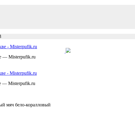
3
— Misterpufik.ru
— Misterpufik.ru
ый мяч бело-коралловый