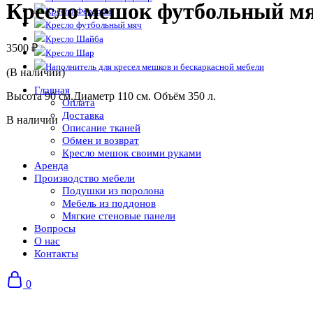
Кресло мешок футбольный мя
Кресло Ферарри
Кресло футбольный мяч
Кресло Шайба
3500
₽
Кресло Шар
Наполнитель для кресел мешков и бескаркасной мебели
(В наличии)
Главная
Высота 90 см.Диаметр 110 см. Объём 350 л.
Оплата
Доставка
В наличии
Описание тканей
Обмен и возврат
Кресло мешок своими руками
Аренда
Производство мебели
Подушки из поролона
Мебель из поддонов
Мягкие стеновые панели
Вопросы
О нас
Контакты
0