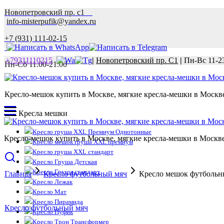
Новопетровский пр. с1
info-misterpufik@yandex.ru
+7 (931) 111-02-15
+79311110215
|
Новопетровский пр. С1
|
Пн-Вс 11-2
Пн-Сб 11.00-21.00
Кресло-мешок купить в Москве, мягкие кресла-мешки в Москве 
Кресла мешки
Кресло груша XXL Премиум Однотонные
Кресло-мешок купить в Москве, мягкие кресла-мешки в Москве 
Кресло мешок груша XXL премиум
Кресло груша XXL стандарт
Кресло Груша Детская
Кресло Груша стандарт
Главная
Кресло футбольный мяч
Кресло мешок футбольн
Кресло Лежак
Кресло Мат
Кресло Пирамида
Кресло футбольный мяч
Кресло Пуфик
Кресло Трон Трансформер